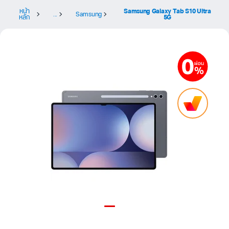
หน้า
Samsung Galaxy Tab S10 Ultra
...
Samsung
หลัก
5G
Item
1