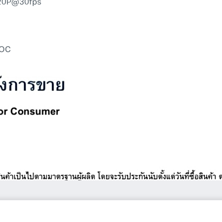
/720P@30fps
OOC